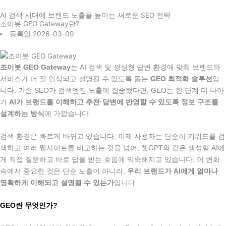
콘
AI 검색 시대에 브랜드 노출을 높이는 새로운 SEO 전략
텐
조이봇 GEO Gateway란?
츠
등록일
2026-03-09
로
건
너
조이봇 GEO Gateway
는 AI 검색 및 생성형 답변 환경에 맞춰 브랜드와
뛰
서비스가 더 잘 인식되고 설명될 수 있도록 돕는
GEO 최적화 솔루션
입
기
니다. 기존 SEO가 검색엔진 노출에 집중했다면, GEO는 한 단계 더 나아
가
AI가 브랜드를 이해하고 추천·답변에 반영할 수 있도록 정보 구조를
설계하는 방식
에 가깝습니다.
.
검색 환경은 빠르게 바뀌고 있습니다. 이제 사용자는 단순히 키워드를 검
색하고 여러 웹사이트를 비교하는 것을 넘어, 챗GPT와 같은 생성형 AI에
게 직접 질문하고 바로 답을 받는 흐름에 익숙해지고 있습니다. 이 변화
속에서 중요한 것은 단순 노출이 아니라,
우리 브랜드가 AI에게 얼마나
명확하게 이해되고 설명될 수 있는가
입니다.
.
GEO란 무엇인가?
.