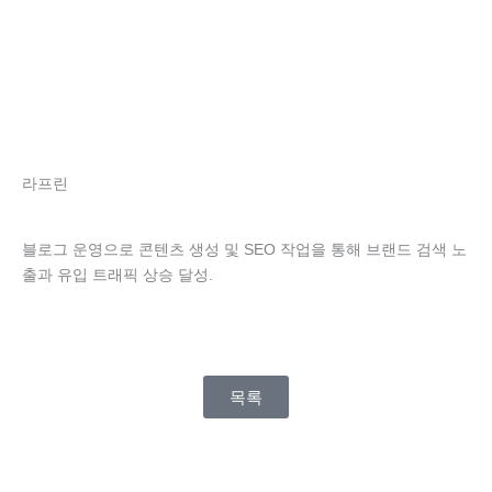
콘
텐
츠
로
건
너
뛰
기
라프린
블로그 운영으로 콘텐츠 생성 및 SEO 작업을 통해 브랜드 검색 노
출과 유입 트래픽 상승 달성.
목록